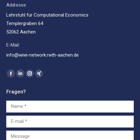
Addresse:
Lehrstuhl für Computational Economics
Templergraben 64
52062 Aachen
E-Mail:
info@wiwi-network.rwth-aachen.de
Find us on:
Facebook
Linkedin
Instagram
XING
page
page
page
page
Fragen?
opens
opens
opens
opens
in
in
in
in
Name *
new
new
new
new
window
window
window
window
E-mail *
Message