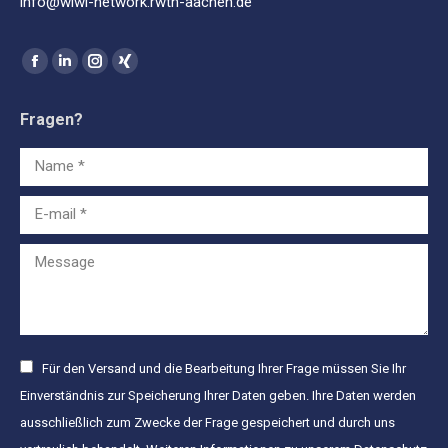
info@wiwi-network.rwth-aachen.de
Find us on:
Facebook
Linkedin
Instagram
XING
page
page
page
page
Fragen?
opens
opens
opens
opens
in
in
in
in
Name *
new
new
new
new
window
window
window
window
E-mail *
Message
Für den Versand und die Bearbeitung Ihrer Frage müssen Sie Ihr
Einverständnis zur Speicherung Ihrer Daten geben. Ihre Daten werden
ausschließlich zum Zwecke der Frage gespeichert und durch uns