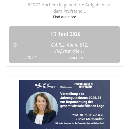
52072 Aachen) KI-generierte Aufgaben auf
dem Prüfstand…
Find out more
15
Juni
2026
C.A.R.L, Raum S12,
Claßenstraße 11
52072
Aachen