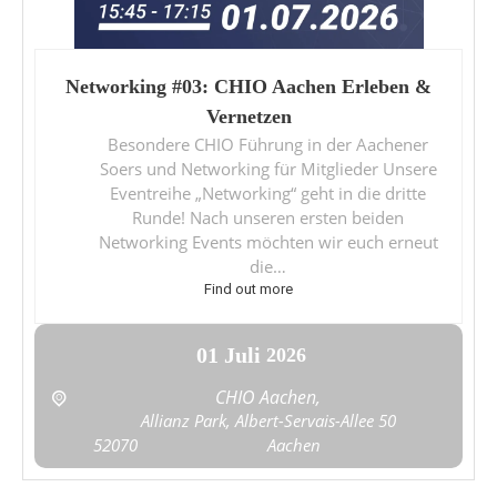
Networking #03: CHIO Aachen Erleben &
Vernetzen
Besondere CHIO Führung in der Aachener
Soers und Networking für Mitglieder Unsere
Eventreihe „Networking“ geht in die dritte
Runde! Nach unseren ersten beiden
Networking Events möchten wir euch erneut
die…
Find out more
01
Juli
2026
CHIO Aachen,
Allianz Park, Albert-Servais-Allee 50
52070
Aachen