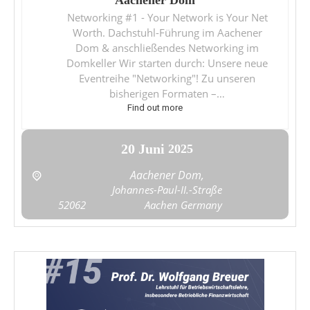
Networking #1 - Your Network is Your Net
Worth. Dachstuhl-Führung im Aachener
Dom & anschließendes Networking im
Domkeller Wir starten durch: Unsere neue
Eventreihe "Networking"! Zu unseren
bisherigen Formaten –…
Find out more
20
Juni
2025
Aachener Dom,
Johannes-Paul-II.-Straße
52062
Aachen
Germany