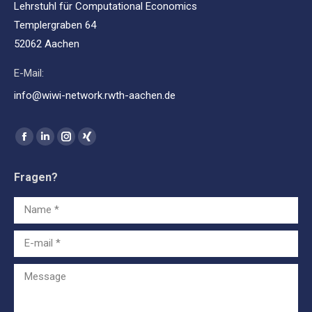
Lehrstuhl für Computational Economics
Templergraben 64
52062 Aachen
E-Mail:
info@wiwi-network.rwth-aachen.de
Find us on:
Facebook
Linkedin
Instagram
XING
page
page
page
page
Fragen?
opens
opens
opens
opens
in
in
in
in
Name *
new
new
new
new
window
window
window
window
E-mail *
Message