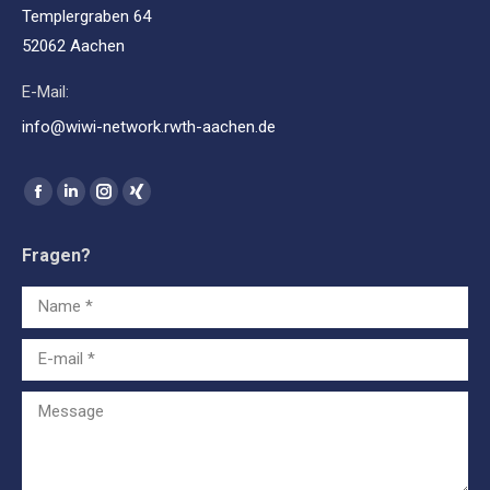
Templergraben 64
52062 Aachen
E-Mail:
info@wiwi-network.rwth-aachen.de
Find us on:
Facebook
Linkedin
Instagram
XING
page
page
page
page
Fragen?
opens
opens
opens
opens
in
in
in
in
Name *
new
new
new
new
window
window
window
window
E-mail *
Message